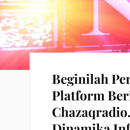
Beginilah Pe
Platform Ber
Chazaqradio
Dinamika Inf