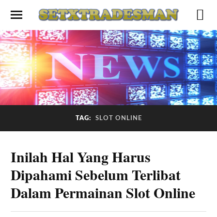
TAG:
SLOT ONLINE
Inilah Hal Yang Harus
Dipahami Sebelum Terlibat
Dalam Permainan Slot Online