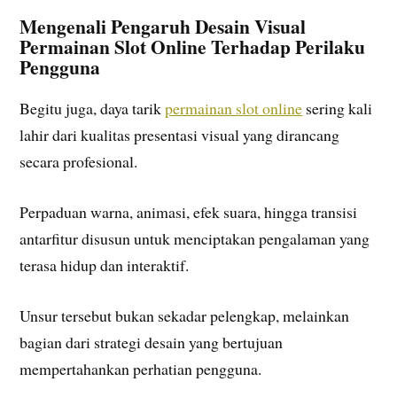
Mengenali Pengaruh Desain Visual
Permainan Slot Online Terhadap Perilaku
Pengguna
Begitu juga, daya tarik
permainan slot online
sering kali
lahir dari kualitas presentasi visual yang dirancang
secara profesional.
Perpaduan warna, animasi, efek suara, hingga transisi
antarfitur disusun untuk menciptakan pengalaman yang
terasa hidup dan interaktif.
Unsur tersebut bukan sekadar pelengkap, melainkan
bagian dari strategi desain yang bertujuan
mempertahankan perhatian pengguna.