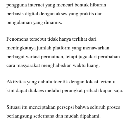
pengguna internet yang mencari bentuk hiburan
berbasis digital dengan akses yang praktis dan
pengalaman yang dinamis.
Fenomena tersebut tidak hanya terlihat dari
meningkatnya jumlah platform yang menawarkan
berbagai variasi permainan, tetapi juga dari perubahan
cara masyarakat menghabiskan waktu luang.
Aktivitas yang dahulu identik dengan lokasi tertentu
kini dapat diakses melalui perangkat pribadi kapan saja.
Situasi itu menciptakan persepsi bahwa seluruh proses
berlangsung sederhana dan mudah dipahami.