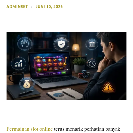
ADMINSET
JUNI 10, 2026
Permainan slot online
terus menarik perhatian banyak