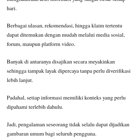
hari.
Berbagai ulasan, rekomendasi, hingga klaim tertentu
dapat ditemukan dengan mudah melalui media sosial,
forum, maupun platform video.
Banyak di antaranya disajikan secara meyakinkan
sehingga tampak layak dipercaya tanpa perlu diverifikasi
lebih lanjut.
Padahal, setiap informasi memiliki konteks yang perlu
dipahami terlebih dahulu.
Jadi, pengalaman seseorang tidak selalu dapat dijadikan
gambaran umum bagi seluruh pengguna.