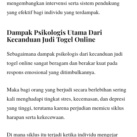
mengembangkan intervensi serta sistem pendukung
yang efektif bagi individu yang terdampak.
Dampak Psikologis Utama Dari
Kecanduan Judi Togel Online
Sebagaimana dampak psikologis dari kecanduan judi
togel online sangat beragam dan berakar kuat pada
respons emosional yang ditimbulkannya.
Maka bagi orang yang berjudi secara berlebihan sering
kali menghadapi tingkat stres, kecemasan, dan depresi
yang tinggi, terutama karena perjudian memicu siklus
harapan serta kekecewaan.
Di mana siklus itu terjadi ketika individu mengejar