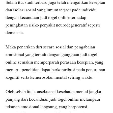
Selain itu, studi terbaru juga telah mengaitkan kesepian
dan isolasi sosial yang umum terjadi pada individu
dengan kecanduan judi togel online terhadap
peningkatan risiko penyakit neurodegeneratif seperti
demensia.
Maka penarikan diri secara sosial dan pengabaian
emosional yang terkait dengan gangguan judi togel
online semakin memperparah perasaan kesepian, yang
menurut penelitian dapat berkontribusi pada penurunan
kognitif serta kemerosotan mental seiring waktu.
Oleh sebab itu, konsekuensi kesehatan mental jangka
panjang dari kecanduan judi togel online melampaui
tekanan emosional langsung, yang berpotensi