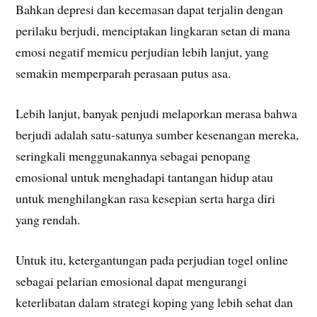
Bahkan depresi dan kecemasan dapat terjalin dengan
perilaku berjudi, menciptakan lingkaran setan di mana
emosi negatif memicu perjudian lebih lanjut, yang
semakin memperparah perasaan putus asa.
Lebih lanjut, banyak penjudi melaporkan merasa bahwa
berjudi adalah satu-satunya sumber kesenangan mereka,
seringkali menggunakannya sebagai penopang
emosional untuk menghadapi tantangan hidup atau
untuk menghilangkan rasa kesepian serta harga diri
yang rendah.
Untuk itu, ketergantungan pada perjudian togel online
sebagai pelarian emosional dapat mengurangi
keterlibatan dalam strategi koping yang lebih sehat dan