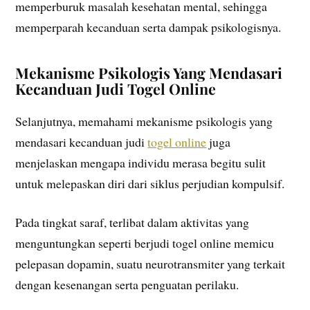
memperburuk masalah kesehatan mental, sehingga
memperparah kecanduan serta dampak psikologisnya.
Mekanisme Psikologis Yang Mendasari
Kecanduan Judi Togel Online
Selanjutnya, memahami mekanisme psikologis yang
mendasari kecanduan judi
togel online
juga
menjelaskan mengapa individu merasa begitu sulit
untuk melepaskan diri dari siklus perjudian kompulsif.
Pada tingkat saraf, terlibat dalam aktivitas yang
menguntungkan seperti berjudi togel online memicu
pelepasan dopamin, suatu neurotransmiter yang terkait
dengan kesenangan serta penguatan perilaku.