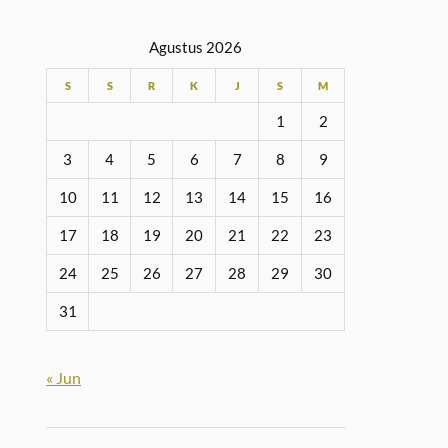
Agustus 2026
S
S
R
K
J
S
M
1
2
3
4
5
6
7
8
9
10
11
12
13
14
15
16
17
18
19
20
21
22
23
24
25
26
27
28
29
30
31
« Jun