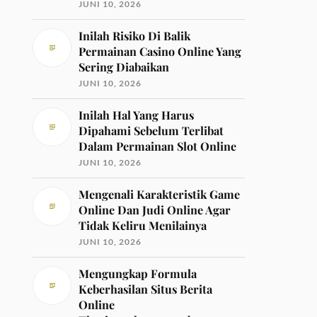
JUNI 10, 2026
Inilah Risiko Di Balik
Permainan Casino Online Yang
Sering Diabaikan
JUNI 10, 2026
Inilah Hal Yang Harus
Dipahami Sebelum Terlibat
Dalam Permainan Slot Online
JUNI 10, 2026
Mengenali Karakteristik Game
Online Dan Judi Online Agar
Tidak Keliru Menilainya
JUNI 10, 2026
Mengungkap Formula
Keberhasilan Situs Berita
Online