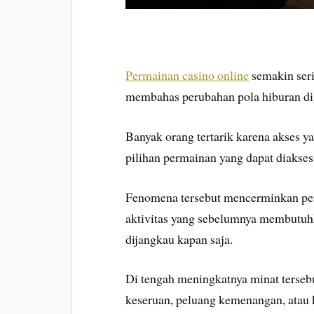
Permainan casino online
semakin seri
membahas perubahan pola hiburan dig
Banyak orang tertarik karena akses ya
pilihan permainan yang dapat diakses
Fenomena tersebut mencerminkan per
aktivitas yang sebelumnya membutuhk
dijangkau kapan saja.
Di tengah meningkatnya minat tersebu
keseruan, peluang kemenangan, atau