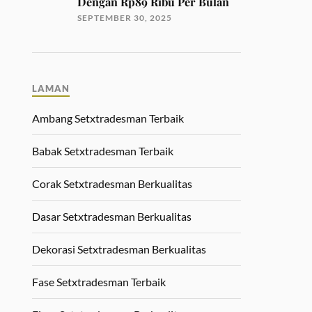
Dengan Rp89 Ribu Per Bulan
SEPTEMBER 30, 2025
LAMAN
Ambang Setxtradesman Terbaik
Babak Setxtradesman Terbaik
Corak Setxtradesman Berkualitas
Dasar Setxtradesman Berkualitas
Dekorasi Setxtradesman Berkualitas
Fase Setxtradesman Terbaik