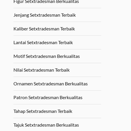
Figur Setxtradesman Berkualitas
Jenjang Setxtradesman Terbaik
Kaliber Setxtradesman Terbaik
Lantai Setxtradesman Terbaik
Motif Setxtradesman Berkualitas
Nilai Setxtradesman Terbaik
Ornamen Setxtradesman Berkualitas
Patron Setxtradesman Berkualitas
Tahap Setxtradesman Terbaik
Tajuk Setxtradesman Berkualitas