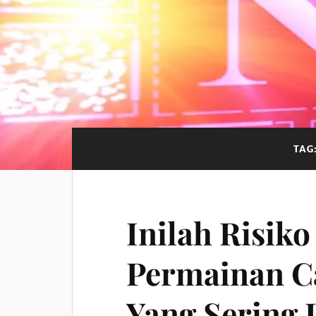
TAG
Inilah Risiko
Permainan C
Yang Sering 