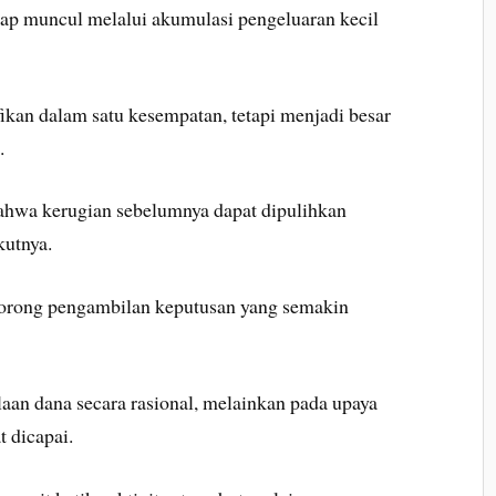
ap muncul melalui akumulasi pengeluaran kecil
ikan dalam satu kesempatan, tetapi menjadi besar
.
ahwa kerugian sebelumnya dapat dipulihkan
kutnya.
dorong pengambilan keputusan yang semakin
laan dana secara rasional, melainkan pada upaya
t dicapai.