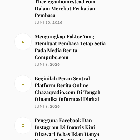
Therigganhomestead.com
Dalam Merebut Perhatian
Pembaca
JUNI 10, 2026
Mengungkap Faktor Yang
Membuat Pembaca Tetap Setia
Pada Media Berita
Compubq.com
JUNI 9, 2026
Beginilah Peran Sentral
Platform Berita Online
Chazaqradio.com Di Tengah
Dinamika Informasi Digital
JUNI 9, 2026
Pengguna Facebook Dan
Instagram Di Inggris Kini
Ditawari Bebas Iklan Hanya