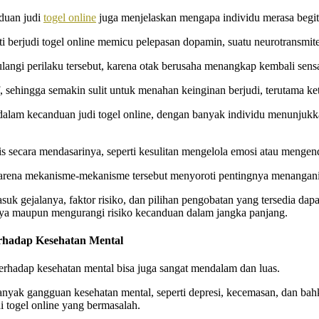
duan judi
togel online
juga menjelaskan mengapa individu merasa begitu 
rti berjudi togel online memicu pelepasan dopamin, suatu neurotransmit
angi perilaku tersebut, karena otak berusaha menangkap kembali sensa
, sehingga semakin sulit untuk menahan keinginan berjudi, terutama ket
g dalam kecanduan judi togel online, dengan banyak individu menunj
gis secara mendasarinya, seperti kesulitan mengelola emosi atau menge
rena mekanisme-mekanisme tersebut menyoroti pentingnya menangani p
asuk gejalanya, faktor risiko, dan pilihan pengobatan yang tersedia 
inya maupun mengurangi risiko kecanduan dalam jangka panjang.
rhadap Kesehatan Mental
erhadap kesehatan mental bisa juga sangat mendalam dan luas.
anyak gangguan kesehatan mental, seperti depresi, kecemasan, dan bahk
i togel online yang bermasalah.