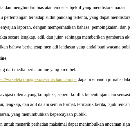
ta dan menghindari bias atau emosi subjektif yang mendistorsi narasi.
atau pertentangan terhadap sudut pandang tertentu, yang dapat mendisto
f penyajian laporan, dengan memperhatikan bahasa, pembingkaian, dan
akta secara lengkap, adil, dan jujur, sehingga memberikan gambaran ak
stikan bahwa berita tetap menjadi landasan yang andal bagi wacana pub
line
ng dari media berita online yang kredibel.
ps://wakelet.com/@expressmechanictampa
dapat memandu jurnalis dala
vigasi dilema yang kompleks, seperti konflik kepentingan atau sensas
ur, lengkap, dan adil dalam semua format, termasuk berita, tajuk rencan
enaran, yang menumbuhkan kepercayaan publik.
an untuk menarik perhatian maksimal dapat menimbulkan ancaman signifik