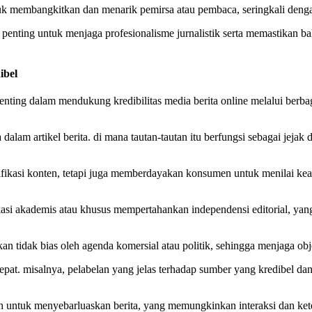
uk membangkitkan dan menarik pemirsa atau pembaca, seringkali deng
penting untuk menjaga profesionalisme jurnalistik serta memastikan ba
ibel
n penting dalam mendukung kredibilitas media berita online melalui berb
a dalam artikel berita. di mana tautan-tautan itu berfungsi sebagai jej
ifikasi konten, tetapi juga memberdayakan konsumen untuk menilai kea
likasi akademis atau khusus mempertahankan independensi editorial, yan
 tidak bias oleh agenda komersial atau politik, sehingga menjaga objek
 tepat. misalnya, pelabelan yang jelas terhadap sumber yang kredibel da
uh untuk menyebarluaskan berita, yang memungkinkan interaksi dan kete