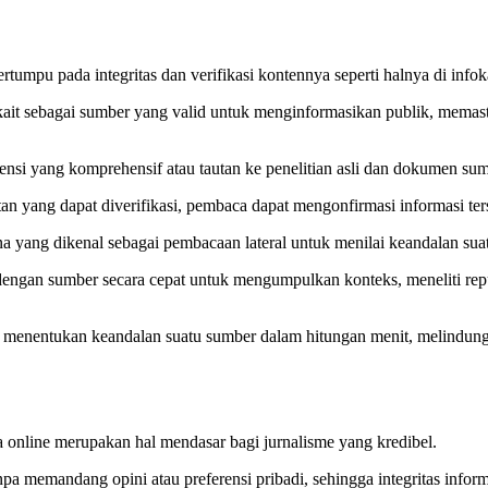
rtumpu pada integritas dan verifikasi kontennya seperti halnya di info
kait sebagai sumber yang valid untuk menginformasikan publik, memast
erensi yang komprehensif atau tautan ke penelitian asli dan dokumen su
n yang dapat diverifikasi, pembaca dapat mengonfirmasi informasi ters
a yang dikenal sebagai pembacaan lateral untuk menilai keandalan suat
dengan sumber secara cepat untuk mengumpulkan konteks, meneliti repu
menentukan keandalan suatu sumber dalam hitungan menit, melindung
a online merupakan hal mendasar bagi jurnalisme yang kredibel.
pa memandang opini atau preferensi pribadi, sehingga integritas inform