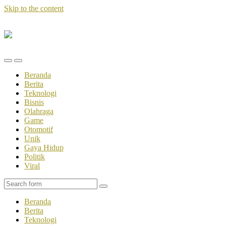
Skip to the content
Setxtradesman
Toggle
Toggle
the
the
Beranda
mobile
search
Berita
menu
field
Teknologi
Bisnis
Olahraga
Game
Otomotif
Unik
Gaya Hidup
Politik
Viral
Search
Beranda
Berita
Teknologi