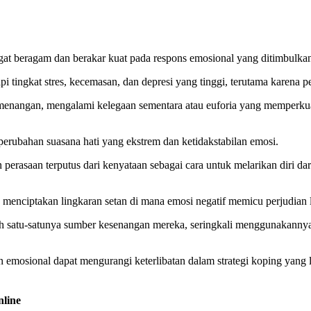
gat beragam dan berakar kuat pada respons emosional yang ditimbulka
i tingkat stres, kecemasan, dan depresi yang tinggi, terutama karena 
 kemenangan, mengalami kelegaan sementara atau euforia yang memperku
perubahan suasana hati yang ekstrem dan ketidakstabilan emosi.
n perasaan terputus dari kenyataan sebagai cara untuk melarikan diri dar
, menciptakan lingkaran setan di mana emosi negatif memicu perjudian 
lah satu-satunya sumber kesenangan mereka, seringkali menggunakann
ian emosional dapat mengurangi keterlibatan dalam strategi koping yan
nline